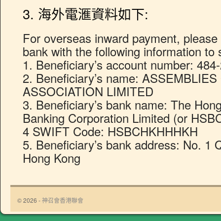
3. 海外電滙資料如下:
For overseas inward payment, please 
bank with the following information to
1. Beneficiary’s account number: 48
2. Beneficiary’s name: ASSEMBL
ASSOCIATION LIMITED
3. Beneficiary’s bank name: The Hon
Banking Corporation Limited (or HSB
4 SWIFT Code: HSBCHKHHHKH
5. Beneficiary’s bank address: No. 1
Hong Kong
© 2026 -
神召會香港聯會