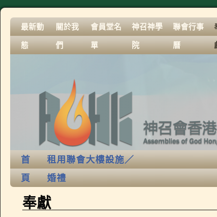
最新動
關於我
會員堂名
神召神學
聯會行事
態
們
單
院
曆
首
租用聯會大樓設施／
頁
婚禮
奉獻