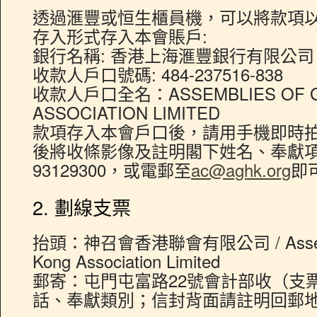
透過滙豐或恒生櫃員機，可以將款項
存入形式存入本會賬戶:
銀行名稱: 香港上海滙豐銀行有限公司
收款人戶口號碼: 484-237516-838
收款人戶口全名：ASSEMBLIES OF G
ASSOCIATION LIMITED
款項存入本會戶口後，請用手機即時
後將收條影像及註明閣下姓名、奉獻項目以
93129300，或電郵至
ac@aghk.org
即
2. 劃線支票
抬頭：神召會香港聯會有限公司 / Assembli
Kong Association Limited
郵寄：屯門屯富路22號會計部收（支
話、奉獻類別；信封背面請註明回郵